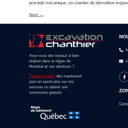
procédé mécanique, un chantier de démolition expose l
Next
→
NO
M
Avez-vous des travaux à faire
réaliser dans la région de
i
Montréal et ses alentours ?
Contactez-nous
dès maintenant
pour en savoir plus sur nos
services ou obtenir une
ZO
soumission gratuite.
Carte