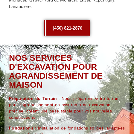
Lanaudière.
(450) 821-2876
NOS SERVICES
D'EXCAVATION POUR
AGRANDISSEMENT DE
MAISON
Préparation du Terrain
: Nous préparons votre terrain
pour l’agrandissement en assurant une excavation
précise, créant une base stable pour vos nouvelles
constructions.
Fondations
: Installation de fondations solides, adaptées