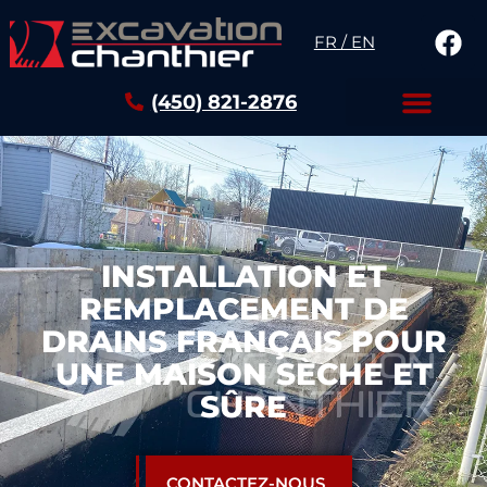
FR / EN
(450) 821-2876
INSTALLATION ET
REMPLACEMENT DE
DRAINS FRANÇAIS POUR
UNE MAISON SÈCHE ET
SÛRE
CONTACTEZ-NOUS